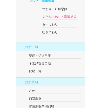
つわり・妊娠悪阻
つわり・妊娠悪阻
よだれつわり・唾液過多
食べつわり
吐きつわり
妊娠中期
早産・切迫早産
子宮頚管無力症
便秘・痔
妊娠後期
さかご
前置胎盤
常位胎盤早期剥離