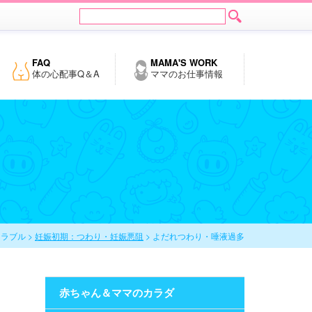
FAQ
MAMA'S WORK
体の心配事Q＆A
ママのお仕事情報
ラブル >
妊娠初期：つわり・妊娠悪阻
> よだれつわり・唾液過多
赤ちゃん＆ママのカラダ