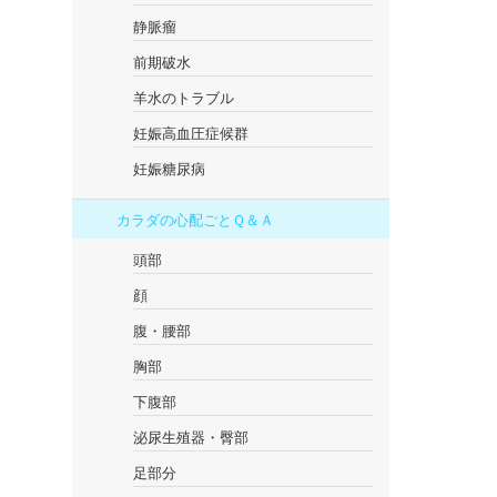
静脈瘤
前期破水
羊水のトラブル
妊娠高血圧症候群
妊娠糖尿病
カラダの心配ごとＱ＆Ａ
頭部
顔
腹・腰部
胸部
下腹部
泌尿生殖器・臀部
足部分