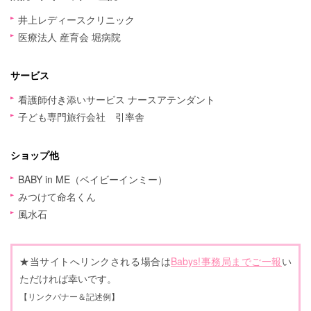
井上レディースクリニック
医療法人 産育会 堀病院
サービス
看護師付き添いサービス ナースアテンダント
子ども専門旅行会社 引率舎
ショップ他
BABY in ME（ベイビーインミー）
みつけて命名くん
風水石
★当サイトへリンクされる場合は
Babys!事務局までご一報
い
ただければ幸いです。
【リンクバナー＆記述例】