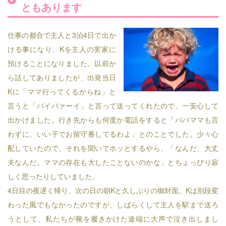
ともあります
仕事の都合で主人と3泊4日で出か
ける事になり、Kを主人の実家に
預けることになりました。以前か
ら話してありましたが、出発当日
Kに「ママ行ってくるからね」と
言うと「バイバァーイ」と言って送ってくれたので、一安心して
出かけました。行き先からも何度か電話をすると「パパママも言
わずに、いい子でお留守番してるわよ」とのことでした。少々心
配していたので、それを聞いてホッとするやら、「なんだ、大丈
夫なんだ。ママの存在も大したことないのかな」とちょっぴり寂
しく思ったりしていました。
4日目の夜遅く帰り、次の日の朝Kと久しぶりの御対面。Kは別段変
わった風でもなかったのですが、しばらくして主人を駅まで送ろ
うとして、私たちが靴を履きかけた途端に大声で泣き出しまし