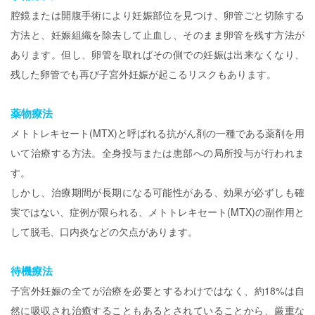
腔鏡または開腹手術により妊娠部位を見つけ、卵管ごと切除する
方法と、妊娠組織を除去して止血し、そのまま卵管を残す方法が
あります。但し、卵管を取ればその側での妊娠は出来なくなり、
残した卵管でも再び子宮外妊娠が起こるリスクもあります。
薬物療法
メトトレキセート(MTX)と呼ばれる抗がん剤の一種である薬剤を用
いて治療する方法。全身投与または患部への局所投与が行われま
す。
しかし、治療期間が長期になる可能性がある、効果が必ずしも確
実ではない、症例が限られる、メトトレキセート(MTX)の副作用と
して脱毛、口内炎などの欠点があります。
待機療法
子宮外妊娠の全てが治療を必要とするわけではなく、約18%は自
然に吸収され治癒することもあるとされていることから、厳重な