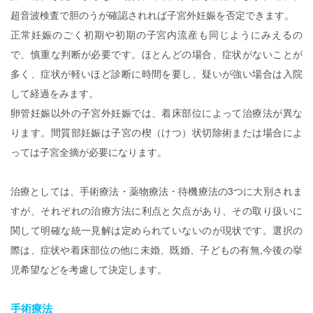
超音波検査で胆のうが確認されれば子宮外妊娠を否定できます。
正常妊娠のごく初期や初期の子宮内流産も同じようにみえるの
で、慎重な判断が必要です。ほとんどの場合、症状がないことが
多く、症状が軽いほど診断に時間を要し、疑いが強い場合は入院
して経過をみます。
卵管妊娠以外の子宮外妊娠では、着床部位によって治療法が異な
ります。間質部妊娠は子宮の楔（けつ）状切除術または場合によ
っては子宮全摘が必要になります。
治療としては、手術療法・薬物療法・待機療法の3つに大別されま
すが、それぞれの治療方法に利点と欠点があり、その取り扱いに
関して明確な統一見解は定められていないのが現状です。選択の
際は、症状や着床部位の他に未婚、既婚、子どもの有無,今後の挙
児希望などを考慮して決定します。
手術療法