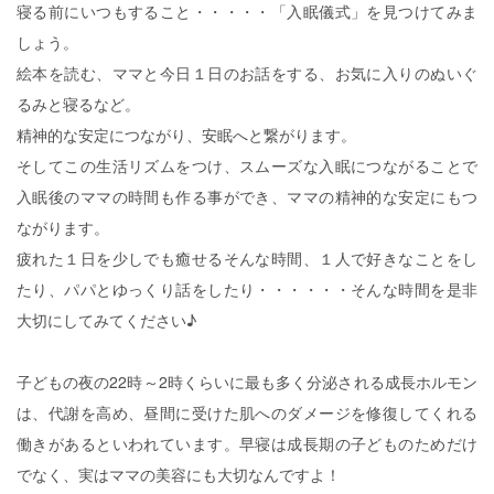
寝る前にいつもすること・・・・・「入眠儀式」を見つけてみま
しょう。
絵本を読む、ママと今日１日のお話をする、お気に入りのぬいぐ
るみと寝るなど。
精神的な安定につながり、安眠へと繋がります。
そしてこの生活リズムをつけ、スムーズな入眠につながることで
入眠後のママの時間も作る事ができ、ママの精神的な安定にもつ
ながります。
疲れた１日を少しでも癒せるそんな時間、１人で好きなことをし
たり、パパとゆっくり話をしたり・・・・・・そんな時間を是非
大切にしてみてください♪
子どもの夜の22時～2時くらいに最も多く分泌される成長ホルモン
は、代謝を高め、昼間に受けた肌へのダメージを修復してくれる
働きがあるといわれています。早寝は成長期の子どものためだけ
でなく、実はママの美容にも大切なんですよ！