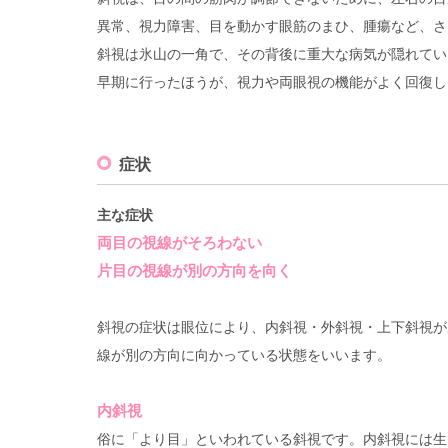
異常、視力障害、目を動かす眼筋のまひ、腫瘍など、さ
斜視は氷山の一角で、その背後に重大な病気が隠れてい
早期に行ったほうが、視力や両眼視の機能がよく回復し
症状
主な症状
両目の視線がそろわない
片目の視線が別の方向を向く
斜視の症状は眼位により、内斜視・外斜視・上下斜視が
線が別の方向に向かっている状態をいいます。
内斜視
俗に「より目」といわれている斜視です。内斜視には生