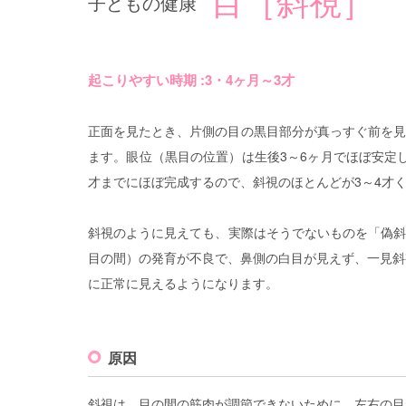
目［斜視］
子どもの健康
起こりやすい時期 :3・4ヶ月～3才
正面を見たとき、片側の目の黒目部分が真っすぐ前を
ます。眼位（黒目の位置）は生後3～6ヶ月でほぼ安定
才までにほぼ完成するので、斜視のほとんどが3～4才
斜視のように見えても、実際はそうでないものを「偽
目の間）の発育が不良で、鼻側の白目が見えず、一見斜
に正常に見えるようになります。
原因
斜視は、目の間の筋肉が調節できないために、左右の目