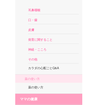
耳鼻咽喉
口・歯
皮膚
発育に関すること
神経・こころ
その他
カラダの心配ごとQ&A
薬の使い方
薬の使い方
ママの健康