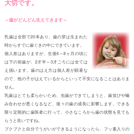
大切です。
～歯がどんどん生えてきます～
乳歯は全部で20本あり、歯の芽は生まれた
時からすでに歯ぐきの中にできています。
個人差はありますが、生後6～8ヶ月の頃に
は下の前歯が、2才半～3才ごろには全ては
え揃います。歯のはえ方は個人差が顕著な
ので、他の子がはえているからといって不安になることはありま
せん。
乳歯はとても柔らかいため、虫歯ができてしまうと、歯並びや噛
み合わせが悪くなるなど、後々の歯の成長に影響します。できる
限り定期的に歯医者に行って、小さなころから歯の状態を見ても
らうと良いですね。
ブクブクと自分でうがいができるようになったら、フッ素入りの